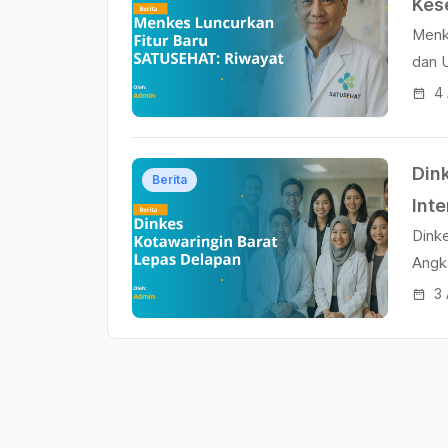
Kes
Menk
Ban
dan 
4
Din
Berita
Int
Dinke
Angk
3