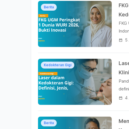
FKG
Berita
Ked
FKG 
Indo
5
Lase
Kedokteran Gigi
Kli
Pand
Ked
defin
rele
4
Men
Berita