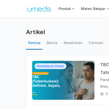
Produk
Materi Belajar
Artikel
Semua
Berita
Kesehatan
Farmasi
TBC 
Kedokteran Umum
Tat
Pand
Ked
khas
dan 
5