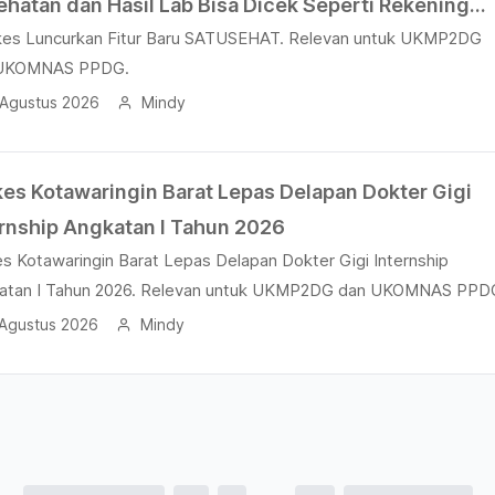
ehatan dan Hasil Lab Bisa Dicek Seperti Rekening
es Luncurkan Fitur Baru SATUSEHAT. Relevan untuk UKMP2DG
k
UKOMNAS PPDG.
 Agustus 2026
Mindy
kes Kotawaringin Barat Lepas Delapan Dokter Gigi
ernship Angkatan I Tahun 2026
s Kotawaringin Barat Lepas Delapan Dokter Gigi Internship
atan I Tahun 2026. Relevan untuk UKMP2DG dan UKOMNAS PPD
 Agustus 2026
Mindy