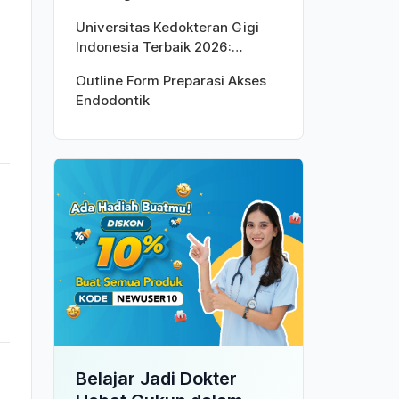
Universitas Kedokteran Gigi
Indonesia Terbaik 2026:
Peringkat Versi QS World
Outline Form Preparasi Akses
University Rankings
Endodontik
Belajar Jadi Dokter