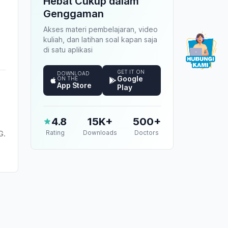
Hebat Cukup dalam
Genggaman
Akses materi pembelajaran, video
kuliah, dan latihan soal kapan saja
di satu aplikasi
GET IT ON
DOWNLOAD
Google
ON THE
App Store
Play
4.8
15K+
500+
Rating
Downloads
Doctors
G.