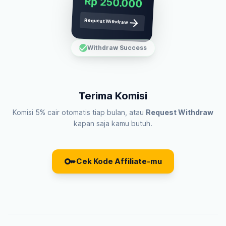
Rp 250.000
arrow_forward
Request Withdraw
check
Withdraw Success
Terima Komisi
Komisi 5% cair otomatis tiap bulan, atau
Request Withdraw
kapan saja kamu butuh.
key
Cek Kode Affiliate-mu