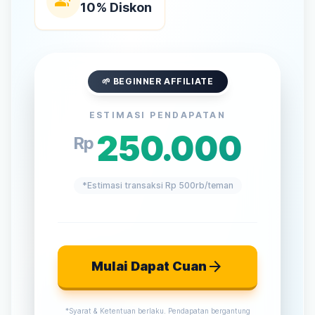
group_add
10% Diskon
🌱 BEGINNER AFFILIATE
ESTIMASI PENDAPATAN
250.000
Rp
*Estimasi transaksi Rp 500rb/teman
arrow_forward
Mulai Dapat Cuan
*Syarat & Ketentuan berlaku. Pendapatan bergantung