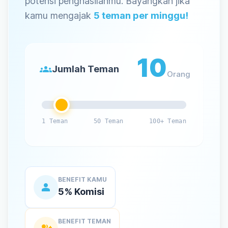
potensi penghasilanmu. Bayangkan jika
kamu mengajak
5 teman per minggu!
10
groups
Jumlah Teman
Orang
1 Teman
50 Teman
100+ Teman
BENEFIT KAMU
person
5% Komisi
BENEFIT TEMAN