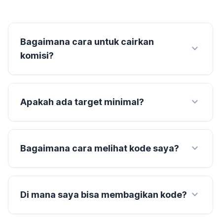
Bagaimana cara untuk cairkan
expand_more
komisi?
expand_more
Apakah ada target minimal?
expand_more
Bagaimana cara melihat kode saya?
expand_more
Di mana saya bisa membagikan kode?