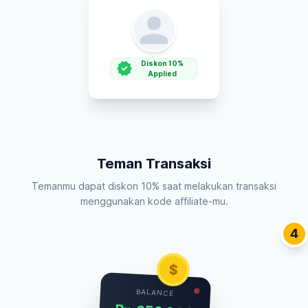
verified
Diskon 10%
Applied
Teman Transaksi
Temanmu dapat diskon 10% saat melakukan transaksi
menggunakan kode affiliate-mu.
4
$
BALANCE