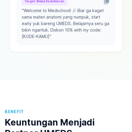
content_copy
Target:
Maba Kedokteran
"
Welcome to Medschool! 🩺 Biar ga kaget
sama materi anatomi yang numpuk, start
early yuk bareng UMEDS. Belajarnya seru ga
bikin ngantuk. Diskon 10% with my code:
[KODE-KAMU]
"
BENEFIT
Keuntungan Menjadi