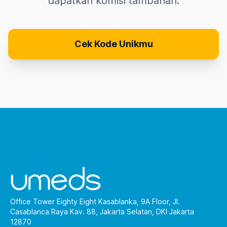
dapatkan komisi tambahan.
Cek Kode Unikmu
Office Tower Eighty Eight Kasablanka, 9A Floor, Jl.
Casablanca Raya Kav. 88, Jakarta Selatan, DKI Jakarta
12870