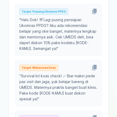
content_copy
Target:
Pejuang Ukomnas PPDG
"
Halo Dok! 👋 Lagi pusing persiapan
Ukomnas PPDG? Aku ada rekomendasi
belajar yang oke banget, materinya lengkap
dan mentornya asik. Cek UMEDS deh, bisa
dapet diskon 10% pake kodeku [KODE-
KAMU]. Semangat ya!
"
content_copy
Target:
Mahasiswa Koas
"
Survival kit koas check! ✅ Biar makin pede
pas visit dan jaga, yuk belajar bareng di
UMEDS. Materinya praktis banget buat klinis.
Pake kode [KODE-KAMU] buat diskon
spesial ya!
"