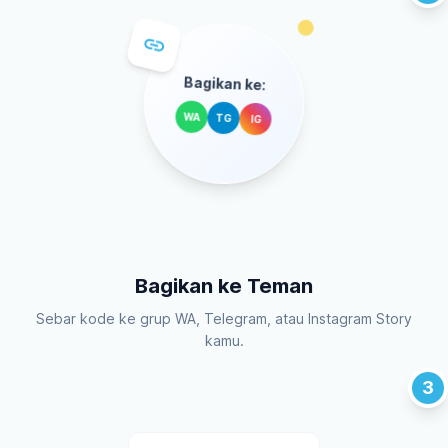
link
Bagikan ke:
WA
TG
IG
Bagikan ke Teman
Sebar kode ke grup WA, Telegram, atau Instagram Story
kamu.
3