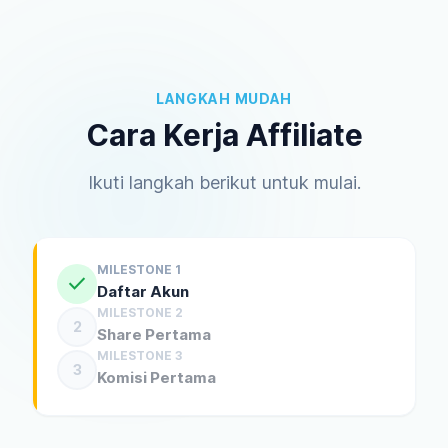
LANGKAH MUDAH
Cara Kerja Affiliate
Ikuti langkah berikut untuk mulai.
MILESTONE 1
check
Daftar Akun
MILESTONE 2
2
Share Pertama
MILESTONE 3
3
Komisi Pertama