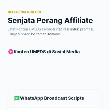
REFERENSI KONTEN
Senjata Perang Affiliate
Lihat konten UMEDS sebagai inspirasi untuk promosi.
Tinggal share ke teman-temanmu!
play_circle
Konten UMEDS di Sosial Media
🎬
YouTube Short
🎵
TikTok
🎵
TikTok
📸
Instagram Reel
📸
Instagram Reel
chat
WhatsApp Broadcast Scripts