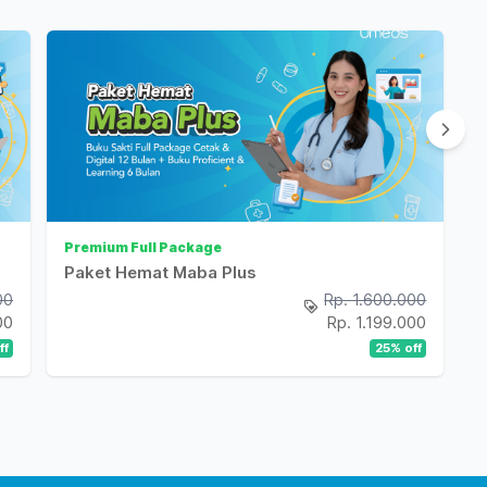
Premium Full Package
P
Paket Hemat Maba Plus
00
Rp. 1.600.000
00
Rp. 1.199.000
ff
25
% off