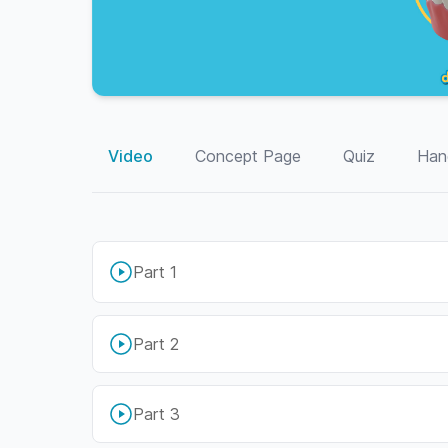
Video
Concept Page
Quiz
Han
Part 1
Part 2
Part 3