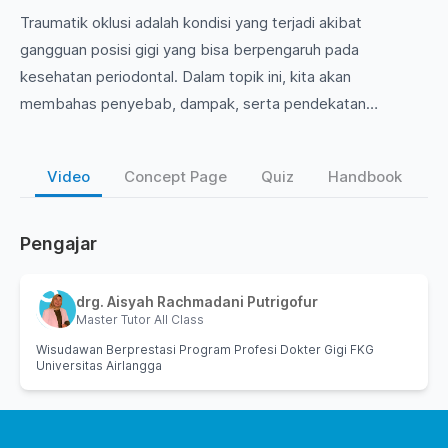
Traumatik oklusi adalah kondisi yang terjadi akibat
gangguan posisi gigi yang bisa berpengaruh pada
kesehatan periodontal. Dalam topik ini, kita akan
membahas penyebab, dampak, serta pendekatan
manajemen untuk menangani traumatik oklusi agar pasien
dapat mempertahankan kesehatan mulut yang optimal.
Video
Concept Page
Quiz
Handbook
Mari kita eksplorasi lebih dalam tentang pentingnya
memahami dan mengatasi masalah ini di departemen
periodonsia!
Pengajar
drg. Aisyah Rachmadani Putrigofur
Master Tutor All Class
Wisudawan Berprestasi Program Profesi Dokter Gigi FKG
Universitas Airlangga