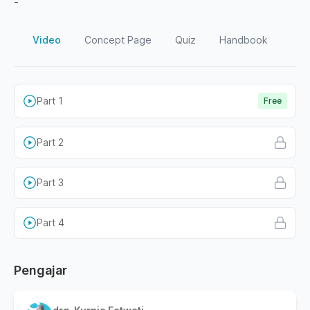
-
Video
Concept Page
Quiz
Handbook
Part 1
Free
Part 2
Part 3
Part 4
Pengajar