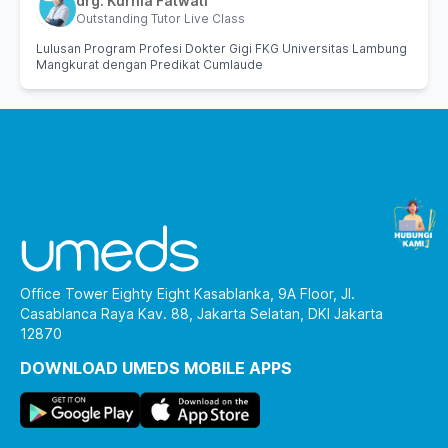
drg. Kurnia Fatwati
Outstanding Tutor Live Class
Lulusan Program Profesi Dokter Gigi FKG Universitas Lambung
Mangkurat dengan Predikat Cumlaude
Office Tower Eighty Eight Kasablanka, 9A Floor, Jl.
Casablanca Raya Kav. 88, Jakarta Selatan, DKI Jakarta
12870
DOWNLOAD UMEDS MOBILE APPS