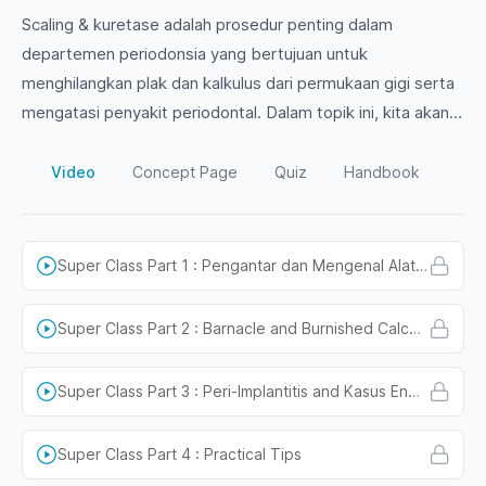
Scaling & kuretase adalah prosedur penting dalam
departemen periodonsia yang bertujuan untuk
menghilangkan plak dan kalkulus dari permukaan gigi serta
mengatasi penyakit periodontal. Dalam topik ini, kita akan
membahas teknik, indikasi, dan langkah-langkah yang
diperlukan dalam melakukan scaling dan kuretase untuk
Video
Concept Page
Quiz
Handbook
menjaga kesehatan gusi dan gigi pasien. Jangan lewatkan
pengetahuan berharga ini untuk meningkatkan
keterampilan klinis Anda!
Super Class Part 1 : Pengantar dan Mengenal Alat Scaling
Super Class Part 2 : Barnacle and Burnished Calculus
Super Class Part 3 : Peri-Implantitis and Kasus Endemik Acid Erosion
Super Class Part 4 : Practical Tips