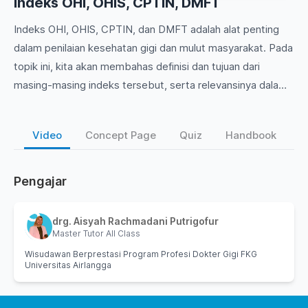
Indeks OHI, OHIS, CPTIN, DMFT
Indeks OHI, OHIS, CPTIN, dan DMFT adalah alat penting
dalam penilaian kesehatan gigi dan mulut masyarakat. Pada
topik ini, kita akan membahas definisi dan tujuan dari
masing-masing indeks tersebut, serta relevansinya dalam
praktik Kedokteran Gigi Masyarakat & Pencegahan. Kami
juga akan mengeksplorasi cara penggunaan indeks-indeks
Video
Concept Page
Quiz
Handbook
ini untuk mengidentifikasi masalah kesehatan gigi di
komunitas, serta bagaimana data tersebut dapat
digunakan untuk merancang intervensi yang efektif. Mari
Pengajar
kita pelajari lebih lanjut tentang indikator vital yang
membantu kita dalam upaya meningkatkan kesehatan gigi
drg. Aisyah Rachmadani Putrigofur
masyarakat!
Master Tutor All Class
Wisudawan Berprestasi Program Profesi Dokter Gigi FKG
Universitas Airlangga