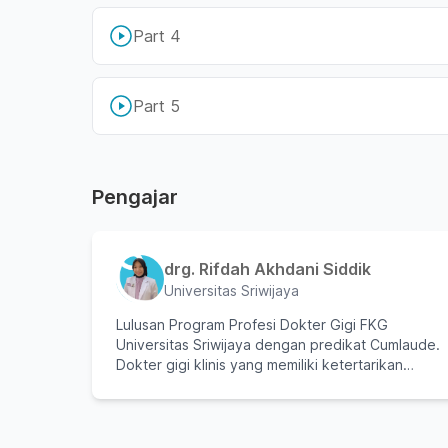
Part 4
Part 5
Pengajar
drg. Rifdah Akhdani Siddik
Universitas Sriwijaya
Lulusan Program Profesi Dokter Gigi FKG
Universitas Sriwijaya dengan predikat Cumlaude.
Dokter gigi klinis yang memiliki ketertarikan
besar dalam pelayanan kesehatan gigi sekaligus
dunia pendidikan kedokteran gigi. Selain aktif di
klinik, saya juga menikmati proses belajar dan
berdiskusi bersama mahasiswa kedokteran gigi.