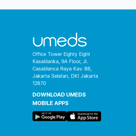
Saya percaya suasana belajar yang santai,
suportif, dan komunikatif bisa membuat proses
memahami ilmu jadi lebih menyenangkan dan
mudah diterapkan di dunia klinis. Dengan
mengajar saya bisa belajar dengan lebih baik
Office Tower Eighty Eight
Kasablanka, 9A Floor, Jl.
Casablanca Raya Kav. 88,
Jakarta Selatan, DKI Jakarta
12870
DOWNLOAD UMEDS
MOBILE APPS