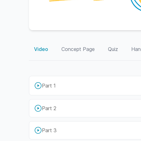
Video
Concept Page
Quiz
Han
Part 1
Part 2
Part 3