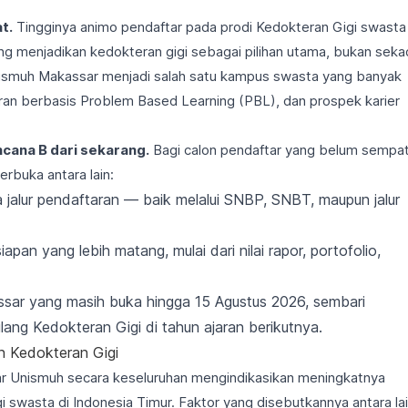
t.
Tingginya animo pendaftar pada prodi Kedokteran Gigi swasta
 menjadikan kedokteran gigi sebagai pilihan utama, bukan seka
nismuh Makassar menjadi salah satu kampus swasta yang banyak
aran berbasis Problem Based Learning (PBL), dan prospek karier
cana B dari sekarang.
Bagi calon pendaftar yang belum sempa
rbuka antara lain:
jalur pendaftaran — baik melalui SNBP, SNBT, maupun jalur
pan yang lebih matang, mulai dari nilai rapor, portofolio,
assar yang masih buka hingga 15 Agustus 2026, sembari
ng Kedokteran Gigi di tahun ajaran berikutnya.
an Kedokteran Gigi
ar Unismuh secara keseluruhan mengindikasikan meningkatnya
 swasta di Indonesia Timur. Faktor yang disebutkannya antara la