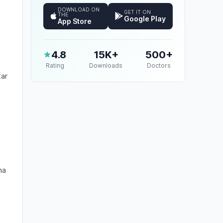
DOWNLOAD ON
GET IT ON
THE
Google Play
App Store
4.8
15K+
500+
Rating
Downloads
Doctors
tar
na