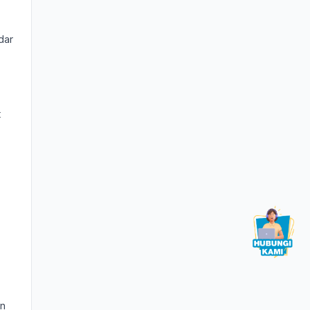
dar
t
in