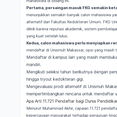
mahasiswa di bidang ini.
Pertama, persaingan masuk FKG semakin keta
menunjukkan semakin banyak calon mahasiswa yang
alternatif dari Fakultas Kedokteran Umum. FKG U
dilirik karena reputasi akademik, sistem pembelaj
yang kuat setelah lulus.
Kedua, calon mahasiswa perlu menyiapkan ren
mendaftar di Unismuh Makassar, opsi yang masih te
Mendaftar di kampus lain yang masih membuka 
mandiri.
Mengikuti seleksi tahun berikutnya dengan persia
hingga tryout kedokteran gigi.
Mengevaluasi prodi alternatif di Unismuh Mak
mempertimbangkan rencana untuk mendaftar ula
Apa Arti 11.721 Pendaftar bagi Dunia Pendidik
Menurut Muhammad Akhir, capaian 11.721 pendaft
kepercayaan masyarakat terhadap perguruan tinggi