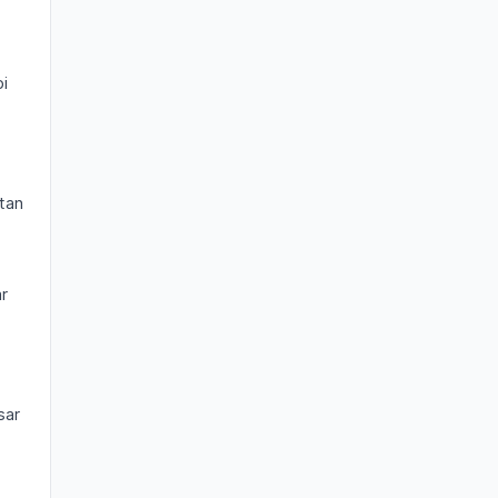
i
tan
ar
sar